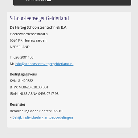
Schoorsteenveger Gelderland
De Hertog Schoorsteentechniek B.V.
Heerewaardensestraat 5
6624 KK Heerewaarden
NEDERLAND
T: 026-2001180
M:
info@schoorsteenvegergelderland.nl
Bedrijfsgegevens
KVK: 81420382
BTW: NL8620.828.33.B01
IBAN: NL65 ABNA 0493 9717 93
Recensies
Beoordeling door klanten:
9.8
/
10
»
Bekijk individuele klantbeoordelingen