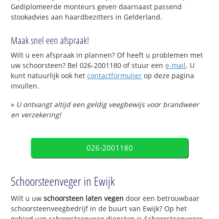
Gediplomeerde monteurs geven daarnaast passend
stookadvies aan haardbezitters in Gelderland.
Maak snel een afspraak!
Wilt u een afspraak in plannen? Of heeft u problemen met
uw schoorsteen? Bel 026-2001180 of stuur een
e-mail
. U
kunt natuurlijk ook het
contactformulier
op deze pagina
invullen.
»
U ontvangt altijd een geldig veegbewijs voor brandweer
en verzekering!
026-2001180
Schoorsteenveger in Ewijk
Wilt u uw
schoorsteen laten vegen
door een betrouwbaar
schoorsteenveegbedrijf in de buurt van Ewijk? Op het
gebied van schoorsteenveeg diensten is Schoorsteenveger