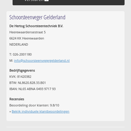
Schoorsteenveger Gelderland
De Hertog Schoorsteentechniek B.V.
Heerewaardensestraat 5
6624 KK Heerewaarden
NEDERLAND
T: 026-2001180
M:
info@schoorsteenvegergelderland.nl
Bedrijfsgegevens
KVK: 81420382
BTW: NL8620.828.33.B01
IBAN: NL65 ABNA 0493 9717 93
Recensies
Beoordeling door klanten:
9.8
/
10
»
Bekijk individuele klantbeoordelingen