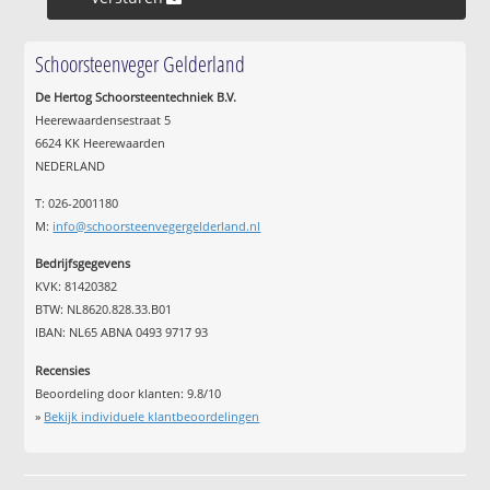
Schoorsteenveger Gelderland
De Hertog Schoorsteentechniek B.V.
Heerewaardensestraat 5
6624 KK Heerewaarden
NEDERLAND
T: 026-2001180
M:
info@schoorsteenvegergelderland.nl
Bedrijfsgegevens
KVK: 81420382
BTW: NL8620.828.33.B01
IBAN: NL65 ABNA 0493 9717 93
Recensies
Beoordeling door klanten:
9.8
/
10
»
Bekijk individuele klantbeoordelingen