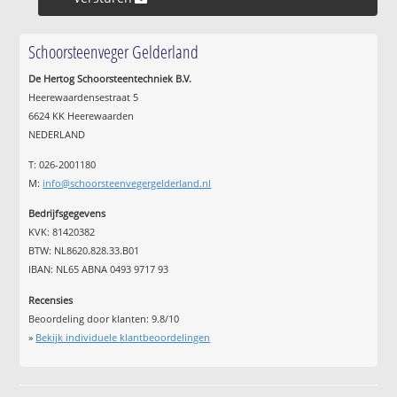
Schoorsteenveger Gelderland
De Hertog Schoorsteentechniek B.V.
Heerewaardensestraat 5
6624 KK Heerewaarden
NEDERLAND
T: 026-2001180
M:
info@schoorsteenvegergelderland.nl
Bedrijfsgegevens
KVK: 81420382
BTW: NL8620.828.33.B01
IBAN: NL65 ABNA 0493 9717 93
Recensies
Beoordeling door klanten:
9.8
/
10
»
Bekijk individuele klantbeoordelingen