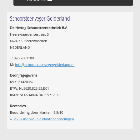
Schoorsteenveger Gelderland
De Hertog Schoorsteentechniek B.V.
Heerewaardensestraat 5
6624 KK Heerewaarden
NEDERLAND
T: 026-2001180
M:
info@schoorsteenvegergelderland.nl
Bedrijfsgegevens
KVK: 81420382
BTW: NL8620.828.33.B01
IBAN: NL65 ABNA 0493 9717 93
Recensies
Beoordeling door klanten:
9.8
/
10
»
Bekijk individuele klantbeoordelingen