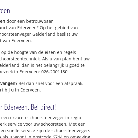
veen
gen
door een betrouwbaar
uurt van Ederveen? Op het gebied van
hoorsteenveger Gelderland beslist uw
t van Ederveen.
 op de hoogte van de eisen en regels
hoorsteentechniek. Als u van plan bent uw
elderland, dan is het belangrijk u goed te
 bezoek in Ederveen: 026-2001180
ntvangen?
Bel dan snel voor een afspraak,
t bij u in Ederveen.
r Ederveen. Bel direct!
 een ervaren schoorsteenveger in regio
rk service voor uw schoorsteen. Met een
 en snelle service zijn de schoorsteenvegers
ons als u woont in postcode 6744 en omgeving.