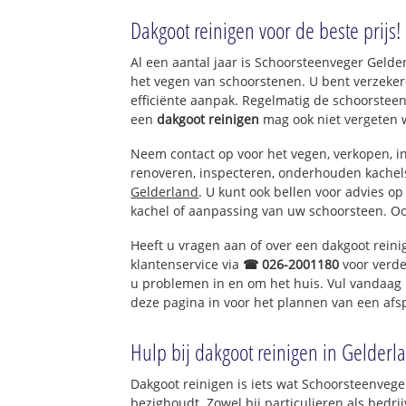
Ederveen dorp
Dakgoot reinigen voor de beste prijs!
Al een aantal jaar is Schoorsteenveger Geld
het vegen van schoorstenen. U bent verzeker
efficiënte aanpak. Regelmatig de schoorsteen
een
dakgoot reinigen
mag ook niet vergeten 
Neem contact op voor het vegen, verkopen, in
renoveren, inspecteren, onderhouden kache
Gelderland
. U kunt ook bellen voor advies o
kachel of aanpassing van uw schoorsteen. Oo
Heeft u vragen aan of over een dakgoot rein
klantenservice via
☎ 026-2001180
voor verde
u problemen in en om het huis. Vul vandaag 
deze pagina in voor het plannen van een afs
Hulp bij dakgoot reinigen in Gelderl
Dakgoot reinigen is iets wat Schoorsteenvege
bezighoudt. Zowel bij particulieren als bed