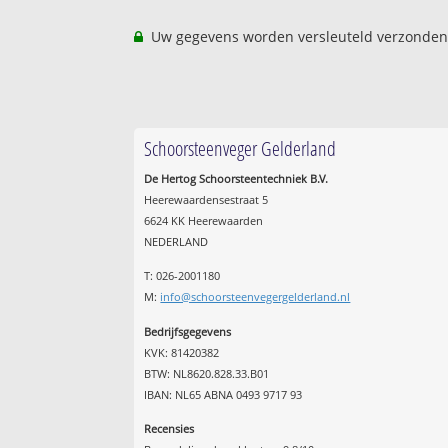
Uw gegevens worden versleuteld verzonden
Schoorsteenveger Gelderland
De Hertog Schoorsteentechniek B.V.
Heerewaardensestraat 5
6624 KK Heerewaarden
NEDERLAND
T: 026-2001180
M:
info@schoorsteenvegergelderland.nl
Bedrijfsgegevens
KVK: 81420382
BTW: NL8620.828.33.B01
IBAN: NL65 ABNA 0493 9717 93
Recensies