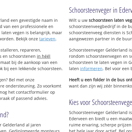
Schoorsteenveger in Eder
erland een gevestigde naam in
Wilt u uw
schoorsteen laten ve
d van een professionele en
schoorsteenveegbedrijf in de b
 laten vegen is belangrijk, maar
schoorsteenveeg diensten is Sc
worden. Bekijk onze
tarieven
.
aangewezen partner in de buur
stalleren, repareren,
Schoorsteenveger Gelderland is
ls en schoorstenen
in héél
rondom schoorsteenvegen en sc
p maat bij de aankoop van een
schoorsteen te laten vegen in G
k bij een lekkende schoorsteen.
laten
informeren
. Bel voor een
igen? Bel met onze
Heeft u een folder in de bus o
re ondersteuning. Zo voorkomt
want dan zijn wij zéér binnenkor
nog het contactformulier op
praak of passend advies.
Kies voor Schoorsteenvege
and?
Schoorsteenveger Gelderland is
Ederveen en biedt u een maatwe
r Gelderland al jaren
ruime ervaring, scherpe prijzen
rijven. Gediplomeerde monteurs
het hele jaar door actief. Bel 