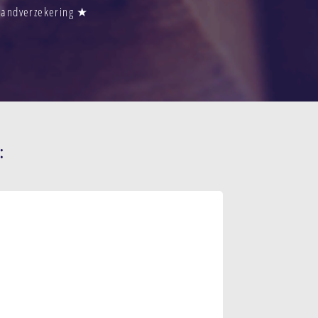
Brandverzekering ★
: