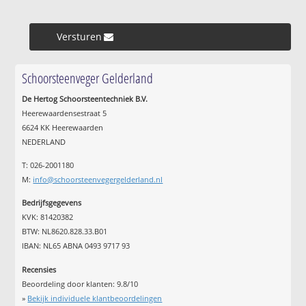
Versturen »
Schoorsteenveger Gelderland
De Hertog Schoorsteentechniek B.V.
Heerewaardensestraat 5
6624 KK Heerewaarden
NEDERLAND
T: 026-2001180
M:
info@schoorsteenvegergelderland.nl
Bedrijfsgegevens
KVK: 81420382
BTW: NL8620.828.33.B01
IBAN: NL65 ABNA 0493 9717 93
Recensies
Beoordeling door klanten:
9.8
/
10
»
Bekijk individuele klantbeoordelingen