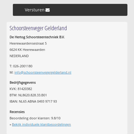
Versturen »
Schoorsteenveger Gelderland
De Hertog Schoorsteentechniek B.V.
Heerewaardensestraat 5
6624 KK Heerewaarden
NEDERLAND
T: 026-2001180
M:
info@schoorsteenvegergelderland.nl
Bedrijfsgegevens
KVK: 81420382
BTW: NL8620.828.33.B01
IBAN: NL65 ABNA 0493 9717 93
Recensies
Beoordeling door klanten:
9.8
/
10
»
Bekijk individuele klantbeoordelingen