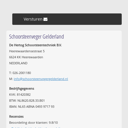
Versturen »
Schoorsteenveger Gelderland
De Hertog Schoorsteentechniek B.V.
Heerewaardensestraat 5
6624 KK Heerewaarden
NEDERLAND
T: 026-2001180
M:
info@schoorsteenvegergelderland.nl
Bedrijfsgegevens
KVK: 81420382
BTW: NL8620.828.33.B01
IBAN: NL65 ABNA 0493 9717 93
Recensies
Beoordeling door klanten:
9.8
/
10