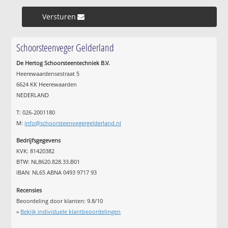
Versturen »
Schoorsteenveger Gelderland
De Hertog Schoorsteentechniek B.V.
Heerewaardensestraat 5
6624 KK Heerewaarden
NEDERLAND
T: 026-2001180
M:
info@schoorsteenvegergelderland.nl
Bedrijfsgegevens
KVK: 81420382
BTW: NL8620.828.33.B01
IBAN: NL65 ABNA 0493 9717 93
Recensies
Beoordeling door klanten:
9.8
/
10
»
Bekijk individuele klantbeoordelingen