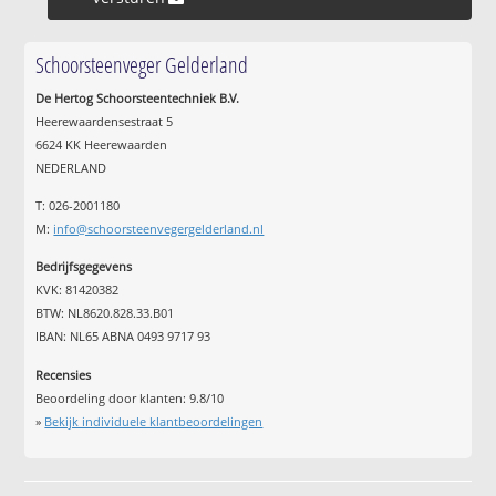
Schoorsteenveger Gelderland
De Hertog Schoorsteentechniek B.V.
Heerewaardensestraat 5
6624 KK Heerewaarden
NEDERLAND
T: 026-2001180
M:
info@schoorsteenvegergelderland.nl
Bedrijfsgegevens
KVK: 81420382
BTW: NL8620.828.33.B01
IBAN: NL65 ABNA 0493 9717 93
Recensies
Beoordeling door klanten:
9.8
/
10
»
Bekijk individuele klantbeoordelingen